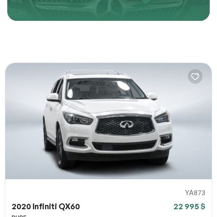
Décrivez comment reproduire le problème
URL de la page
URL de capture d`écran
100% SÉCURITAIRE
Partagez un lien vers une capture d`écran ou une vidéo
illustrant le problème (facultatif). Vous pouvez importer
Soumettre
votre fichier sur des services comme Google Drive,
Dropbox, Imgur ou OneDrive et coller le lien ici.
YA873
Soumettre
2020 Infiniti QX60
22 995 $