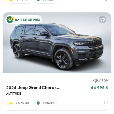
BAISSE DE PRIX
QE41309
2024 Jeep Grand Cherok...
44 995 $
ALTITUDE
17 596 km
Blainville