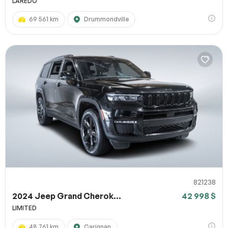
LAREDO
69 561 km
Drummondville
821238
2024 Jeep Grand Cherok...
42 998 $
LIMITED
48 761 km
Carignan