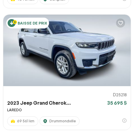
BAISSE DE PRIX
D25218
2023 Jeep Grand Cherok...
35 695 $
LAREDO
69 561 km
Drummondville