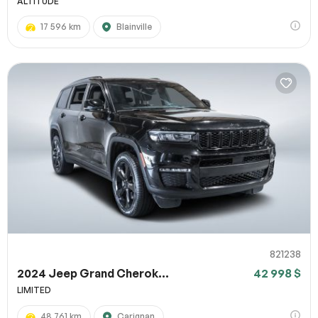
ALTITUDE
17 596 km
Blainville
821238
2024 Jeep Grand Cherok...
42 998 $
LIMITED
48 761 km
Carignan