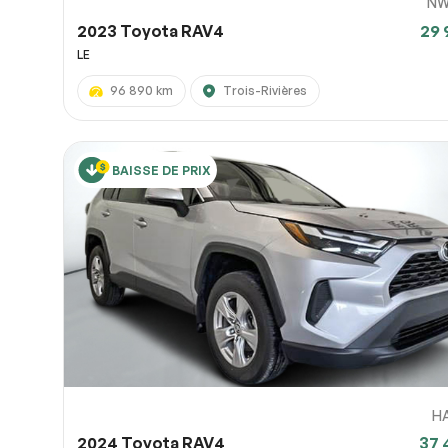
NW
2023 Toyota RAV4
29 
LE
96 890 km
Trois-Rivières
BAISSE DE PRIX
H
2024 Toyota RAV4
37 