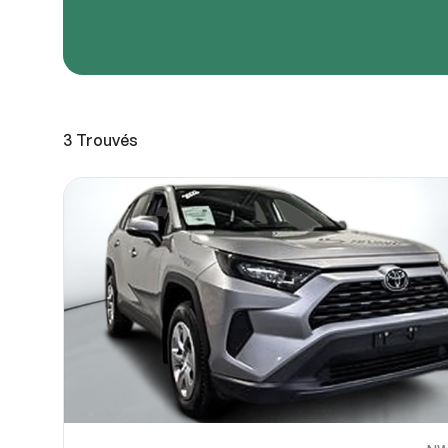
URL de
URL de
3
Trouvés
Partagez
Vous pou
10
ou OneDri