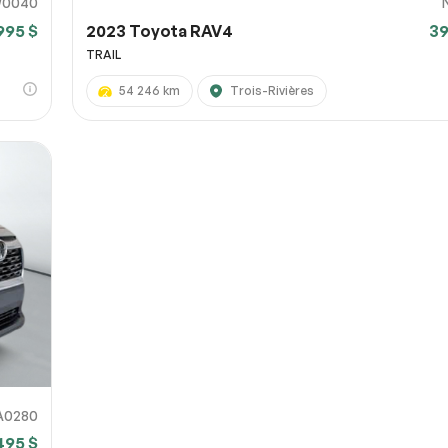
0040
995 $
2023 Toyota RAV4
39
TRAIL
54 246 km
Trois-Rivières
A0280
495 $