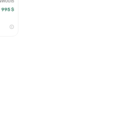
NW0015
 995 $