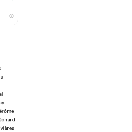
c
au
al
ay
Jérôme
éonard
ivières