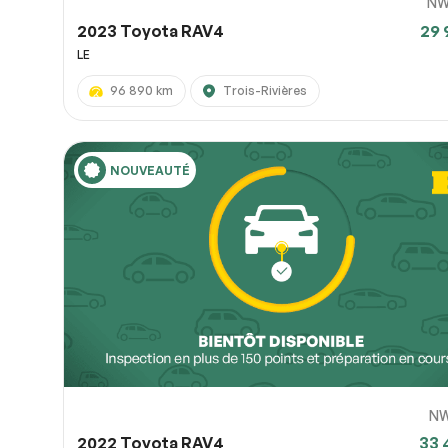
NW
2023 Toyota RAV4
29 
LE
96 890 km
Trois-Rivières
NOUVEAUTÉ
N
2022 Toyota RAV4
33 