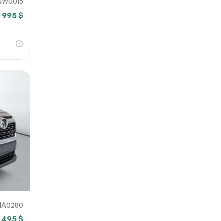
NW0015
 995 $
HA0280
 495 $