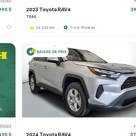
0040
995 $
2023 Toyota RAV4
39
TRAIL
54 246 km
Trois-Rivières
BAISSE DE PRIX
W0062
495 $
2024 Toyota RAV4
37