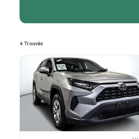
URL de
URL de
4
Trouvés
Partagez
Vous pou
10
ou OneDri