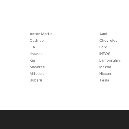
Aston Martin
Audi
Cadillac
Chevrolet
FIAT
Ford
Hyundai
INEOS
Kia
Lamborghini
Maserati
Mazda
Mitsubishi
Nissan
Subaru
Tesla