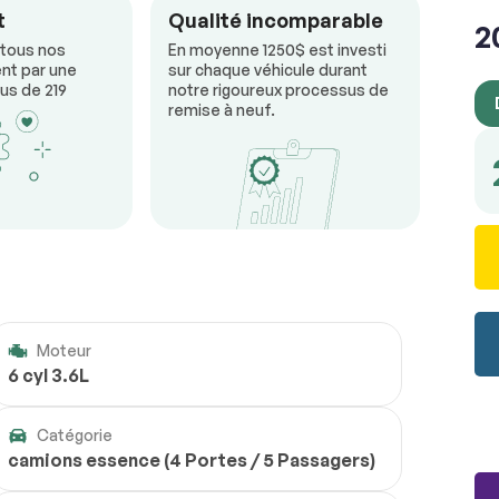
RÉSERVER
t
Qualité incomparable
2
 tous nos
En moyenne 1250$ est investi
nt par une
sur chaque véhicule durant
us de 219
notre rigoureux processus de
remise à neuf.
Moteur
6 cyl 3.6L
Catégorie
camions essence (4 Portes / 5 Passagers)