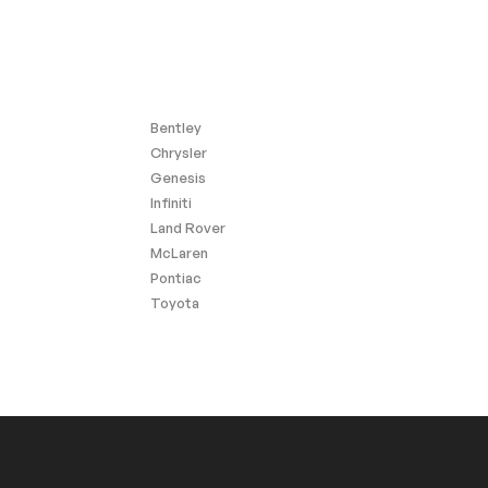
Bentley
Chrysler
Genesis
Infiniti
Land Rover
McLaren
Pontiac
Toyota