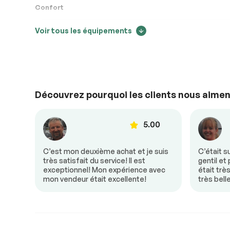
Confort
Système électrique
Conforme
Voir tous les équipements
Air climatisé
Caméra de rec
Accessoires
Conforme
Portes à commande
Siège à comm
Éclairage
Conforme
électrique
électrique
Volant ajustable
Découvrez pourquoi les clients nous aimen
Sécurité
00
5.00
Antipatinage
Freins ABS
donc
C’est mon deuxième achat et je suis
C’était s
e! Mon
très satisfait du service! Il est
gentil et
un
exceptionnel! Mon expérience avec
était trè
Extra
mon vendeur était excellente!
très bell
Contrôle de Stabilité