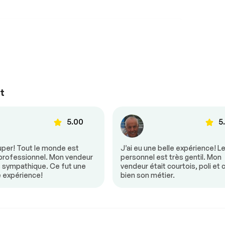
Suspensions
Conforme
ul
Mirroirs à commande
Voir la liste complète (PDF)
électrique
ande
Vitres à commande
*Exemple d’un rapport d’inspection uniquement.
électrique
t
5.00
5
uper! Tout le monde est
J’ai eu une belle expérience! L
 professionnel. Mon vendeur
personnel est très gentil. Mon
s sympathique. Ce fut une
vendeur était courtois, poli et 
e expérience!
bien son métier.