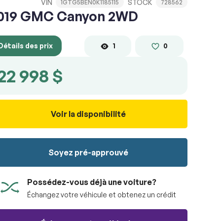
VIN
STOCK
1GTG5BEN0K1185115
728562
019 GMC Canyon 2WD
Détails des prix
1
0
22 998 $
Voir la disponibilité
Soyez pré-approuvé
Possédez-vous déjà une voiture?
Échangez votre véhicule et obtenez un crédit