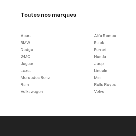
Pas d'Accident
Toutes nos marques
Acura
Alfa Romeo
BMW
Buick
Dodge
Ferrari
GMC
Honda
Jaguar
Jeep
Lexus
Lincoln
Mercedes Benz
Mini
Ram
Rolls Royce
Volkswagen
Volvo