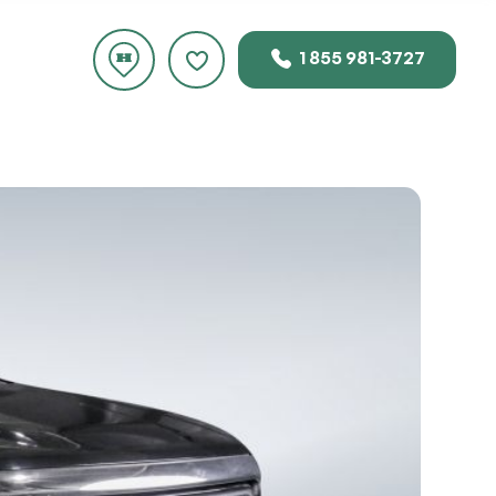
1 855 981-3727
uste
 ce