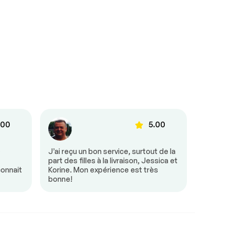
.00
5.00
e
J’ai reçu un bon service, surtout de la
Tout s’
part des filles à la livraison, Jessica et
était tr
connait
Korine. Mon expérience est très
besoin 
bonne!
mon arr