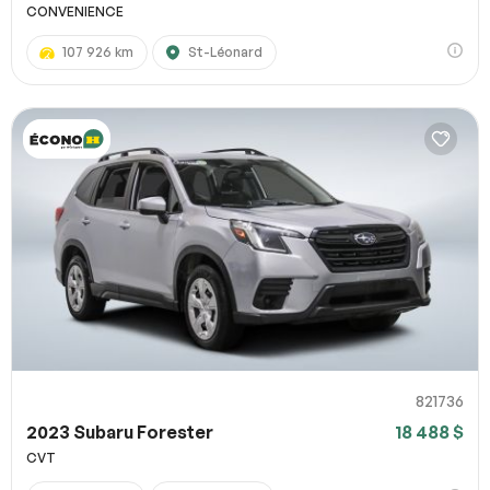
CONVENIENCE
107 926 km
St-Léonard
821736
2023 Subaru Forester
18 488 $
CVT