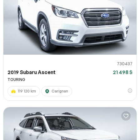
730437
2019 Subaru Ascent
21 498 $
TOURING
119 120 km
Carignan