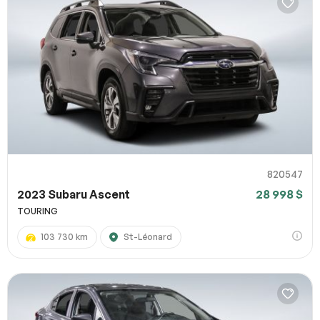
820547
2023 Subaru Ascent
28 998 $
TOURING
103 730 km
St-Léonard