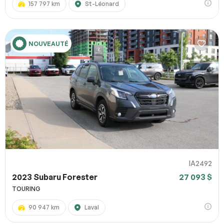
157 797 km
St-Léonard
NOUVEAUTÉ
IA2492
2023 Subaru Forester
27 093 $
TOURING
90 947 km
Laval