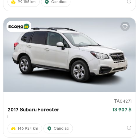
99 185 km
Candiac
TA04271
2017 Subaru Forester
13 907 $
I
146 924 km
Candiac