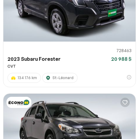
728463
2023 Subaru Forester
20 988 $
CVT
134 176 km
St-Léonard