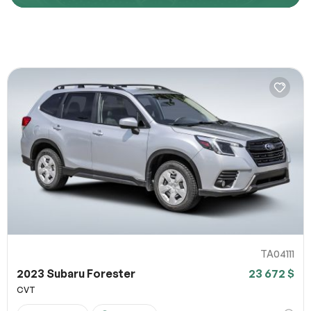
Décrivez comment reproduire le problème
URL de la page
URL de capture d`écran
100% SÉCURITAIRE
Partagez un lien vers une capture d`écran ou une vidéo
illustrant le problème (facultatif). Vous pouvez importer
Soumettre
votre fichier sur des services comme Google Drive,
Dropbox, Imgur ou OneDrive et coller le lien ici.
TA04111
2023 Subaru Forester
23 672 $
Soumettre
CVT