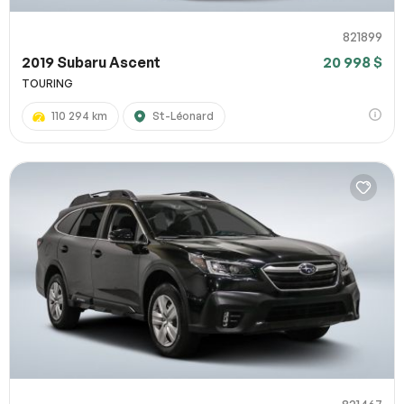
821899
2019 Subaru Ascent
20 998 $
TOURING
110 294 km
St-Léonard