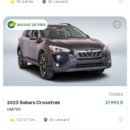
116 641 km
St-Léonard
BAISSE DE PRIX
724063
2023 Subaru Crosstrek
21 992 $
LIMITED
132 377 km
St-Léonard