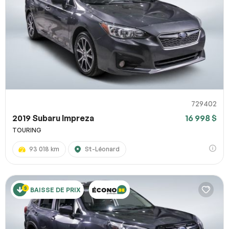
729402
2019 Subaru Impreza
16 998 $
TOURING
93 018 km
St-Léonard
BAISSE DE PRIX