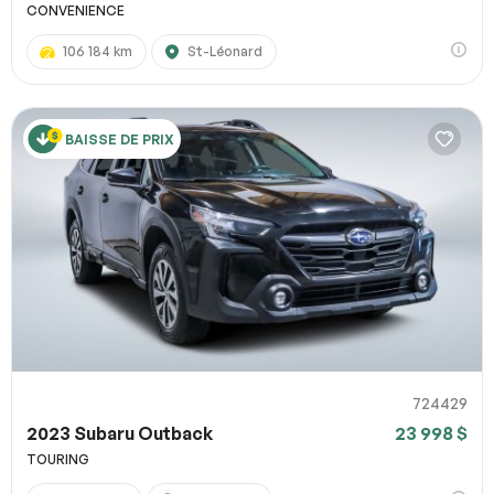
CONVENIENCE
106 184 km
St-Léonard
BAISSE DE PRIX
724429
2023 Subaru Outback
23 998 $
TOURING