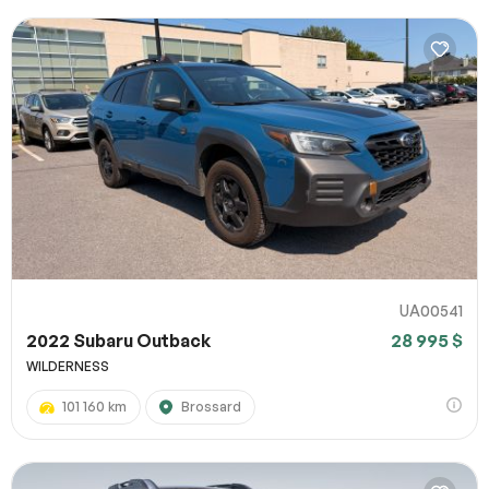
UA00541
2022 Subaru Outback
28 995 $
WILDERNESS
101 160 km
Brossard