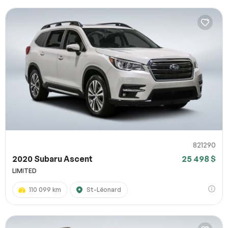
821290
2020 Subaru Ascent
25 498 $
LIMITED
110 099 km
St-Léonard