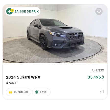
BAISSE DE PRIX
CH7130
2024 Subaru WRX
35 495 $
SPORT
15 700 km
Laval