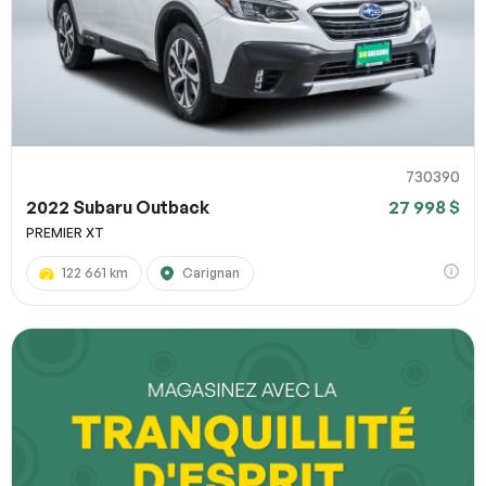
730390
2022 Subaru Outback
27 998 $
PREMIER XT
122 661 km
Carignan