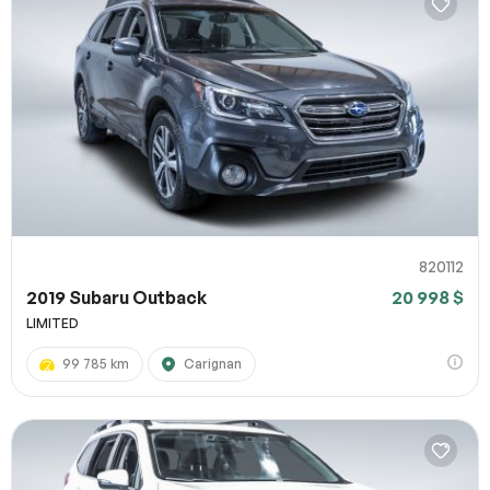
820112
2019 Subaru Outback
20 998 $
LIMITED
99 785 km
Carignan