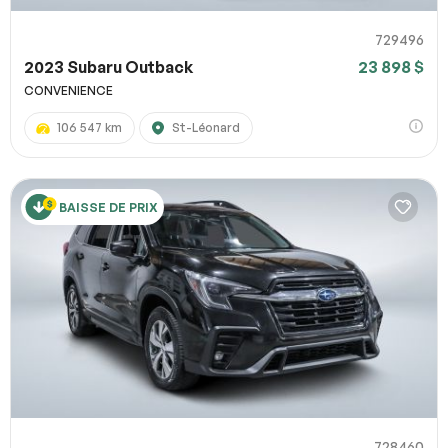
729496
2023 Subaru Outback
23 898 $
CONVENIENCE
106 547 km
St-Léonard
BAISSE DE PRIX
728460