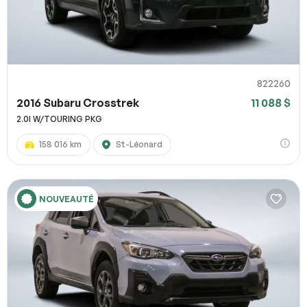
822260
2016 Subaru Crosstrek
11 088 $
2.0I W/TOURING PKG
158 016 km
St-Léonard
NOUVEAUTÉ