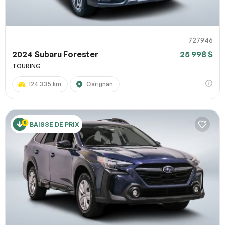
727946
2024 Subaru Forester
25 998 $
TOURING
124 335 km
Carignan
BAISSE DE PRIX