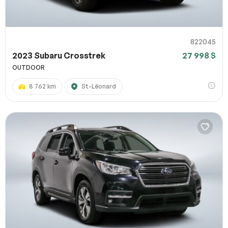
822045
2023 Subaru Crosstrek
27 998 $
OUTDOOR
8 762 km
St-Léonard