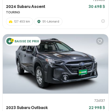
2024 Subaru Ascent
30 498 $
TOURING
127 453 km
St-Léonard
BAISSE DE PRIX
726137
2023 Subaru Outback
22 998 $