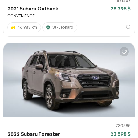
821467
2021 Subaru Outback
25 798 $
CONVENIENCE
46 983 km
St-Léonard
730585
2022 Subaru Forester
23 598 $