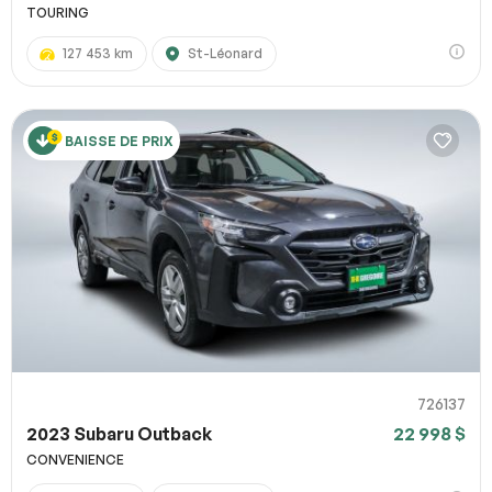
TOURING
127 453 km
St-Léonard
BAISSE DE PRIX
726137
2023 Subaru Outback
22 998 $
CONVENIENCE