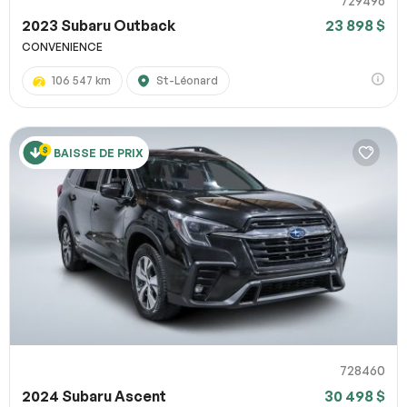
729496
2023 Subaru Outback
23 898 $
CONVENIENCE
106 547 km
St-Léonard
BAISSE DE PRIX
728460
2024 Subaru Ascent
30 498 $