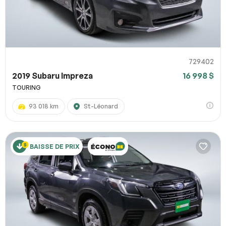
729402
2019 Subaru Impreza
16 998 $
TOURING
93 018 km
St-Léonard
BAISSE DE PRIX