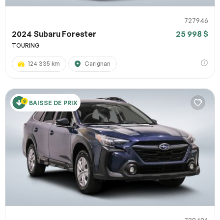
727946
2024 Subaru Forester
25 998 $
TOURING
124 335 km
Carignan
BAISSE DE PRIX