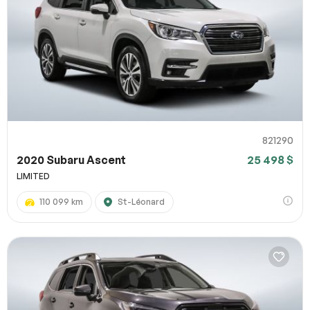
821290
2020 Subaru Ascent
25 498 $
LIMITED
110 099 km
St-Léonard