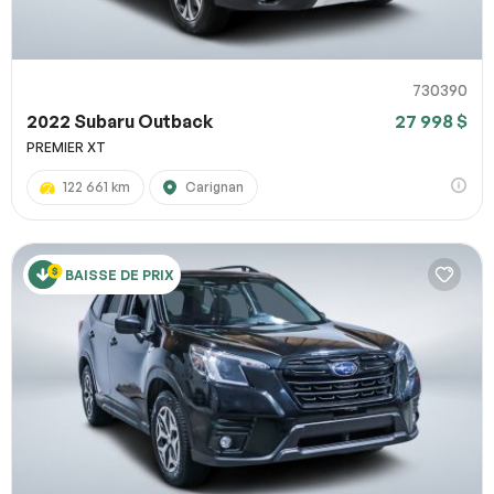
730390
2022 Subaru Outback
27 998 $
PREMIER XT
122 661 km
Carignan
BAISSE DE PRIX