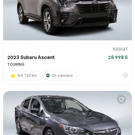
820547
2023 Subaru Ascent
28 998 $
TOURING
103 730 km
St-Léonard