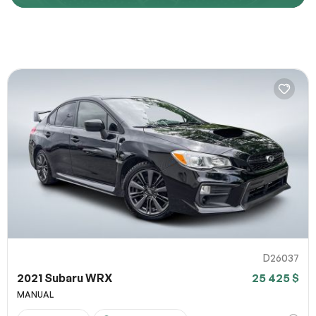
besoins.
Décrivez comment reproduire le problème
URL de la page
URL de capture d`écran
100% SÉCURITAIRE
Partagez un lien vers une capture d`écran ou une vidéo
illustrant le problème (facultatif). Vous pouvez importer
Soumettre
votre fichier sur des services comme Google Drive,
Dropbox, Imgur ou OneDrive et coller le lien ici.
D26037
2021 Subaru WRX
25 425 $
Soumettre
MANUAL