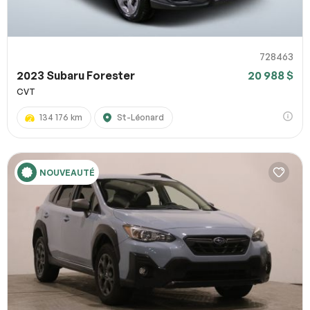
728463
2023 Subaru Forester
20 988 $
CVT
134 176 km
St-Léonard
NOUVEAUTÉ