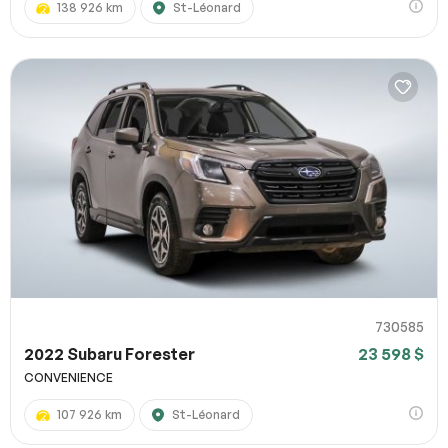
138 926 km
St-Léonard
730585
2022 Subaru Forester
23 598 $
CONVENIENCE
107 926 km
St-Léonard