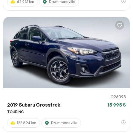
62 931 km
Drummondville
D26093
2019 Subaru Crosstrek
15 995 $
TOURING
122 894 km
Drummondville