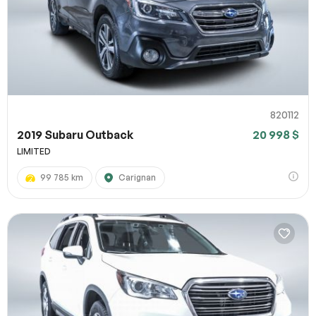
820112
2019 Subaru Outback
20 998 $
LIMITED
99 785 km
Carignan