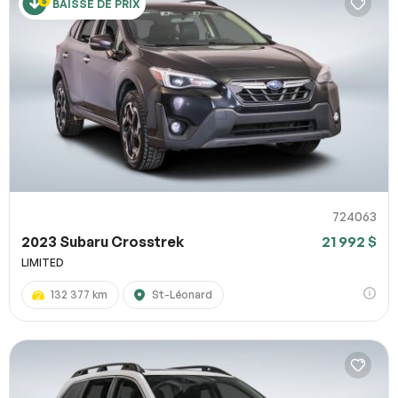
BAISSE DE PRIX
724063
2023 Subaru Crosstrek
21 992 $
LIMITED
132 377 km
St-Léonard