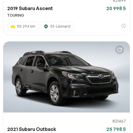
821899
2019 Subaru Ascent
20 998 $
TOURING
110 294 km
St-Léonard
821467
2021 Subaru Outback
25 798 $