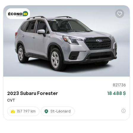
821736
2023 Subaru Forester
18 488 $
CVT
157 797 km
St-Léonard