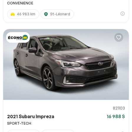
CONVENIENCE
46 983 km
St-Léonard
821103
2021 Subaru Impreza
16 988 $
SPORT-TECH