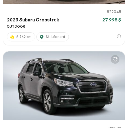
822045
2023 Subaru Crosstrek
27 998 $
OUTDOOR
8 762 km
St-Léonard