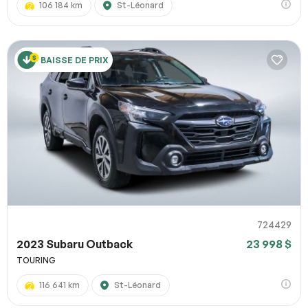
106 184 km
St-Léonard
BAISSE DE PRIX
724429
2023 Subaru Outback
23 998 $
TOURING
116 641 km
St-Léonard