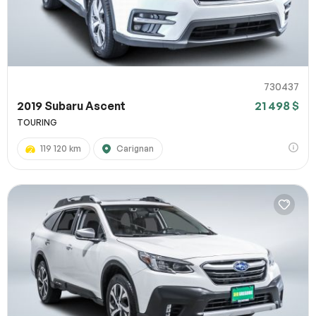
730437
2019 Subaru Ascent
21 498 $
TOURING
119 120 km
Carignan