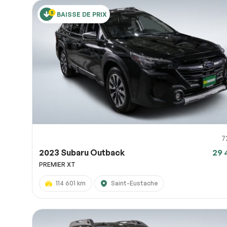
BAISSE DE PRIX
7
2023 Subaru Outback
29 
PREMIER XT
114 601 km
Saint-Eustache