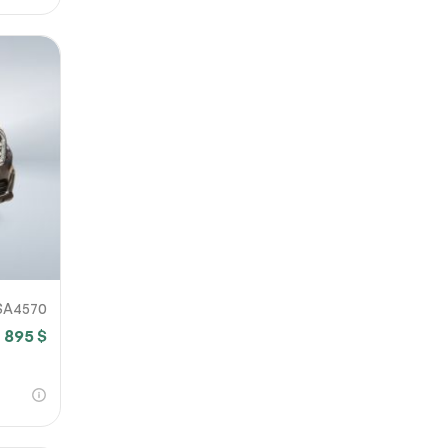
SA4570
3 895 $