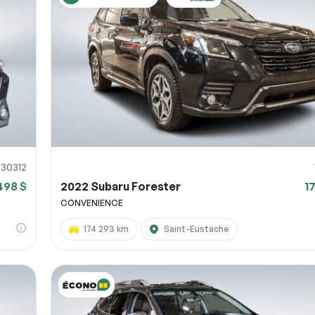
730312
498 $
2022 Subaru Forester
1
CONVENIENCE
174 293 km
Saint-Eustache