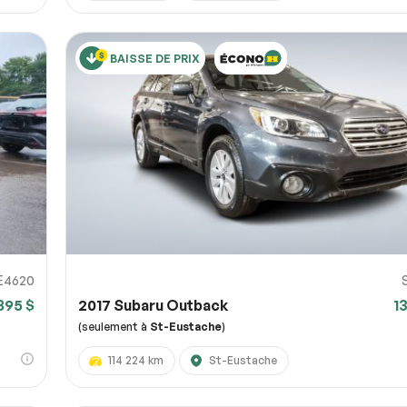
BAISSE DE PRIX
E4620
895 $
2017 Subaru Outback
1
(seulement à
St-Eustache
)
114 224 km
St-Eustache