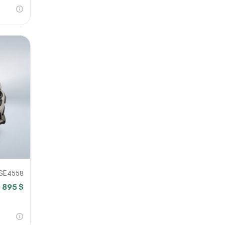
SE4558
 895 $