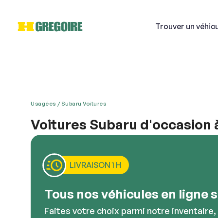
Trouver
un véhic
Usagées
Subaru Voitures
Si
Voitures Subaru d'occasion 
Si vous vivez à Gatineau et avez pensé à faire l’a
Courri
HGrégoire, situé près d’Ottawa et de Hawkesbury,
différentes marques. Subaru a une magnifique allur
LIVRAISON 1 H
contemporain. Choisissez Subaru si vous êtes à la 
Décriv
Tous nos véhicules en ligne so
Faites votre choix parmi notre inventaire,