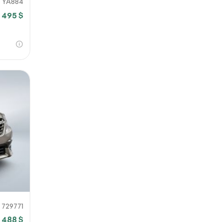
YA884
 495 $
729771
 488 $