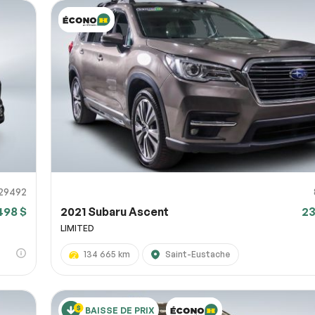
29492
498 $
2021 Subaru Ascent
23
LIMITED
134 665 km
Saint-Eustache
BAISSE DE PRIX