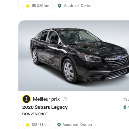
115 020 km
Vaudreuil-Dorion
Meilleur prix
72
2020 Subaru Legacy
18 
CONVENIENCE
108 131 km
Vaudreuil-Dorion