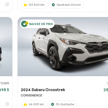
102 843 km
Vaudreuil-Dorion
BAISSE DE PRIX
7348A
498 $
2024 Subaru Crosstrek
25
CONVENIENCE
46 009 km
St-Eustache