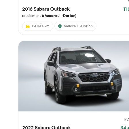
2016 Subaru Outback
11
(seulement à
Vaudreuil-Dorion
)
151 944 km
Vaudreuil-Dorion
K
2022 Subaru Outback
34 