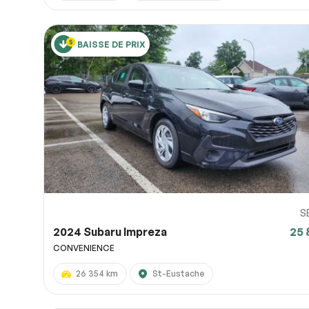
BAISSE DE PRIX
S
2024 Subaru Impreza
25 
CONVENIENCE
26 354 km
St-Eustache