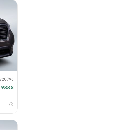
820796
 988 $