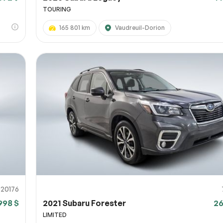
TOURING
165 801 km
Vaudreuil-Dorion
820176
998 $
2021 Subaru Forester
26
LIMITED