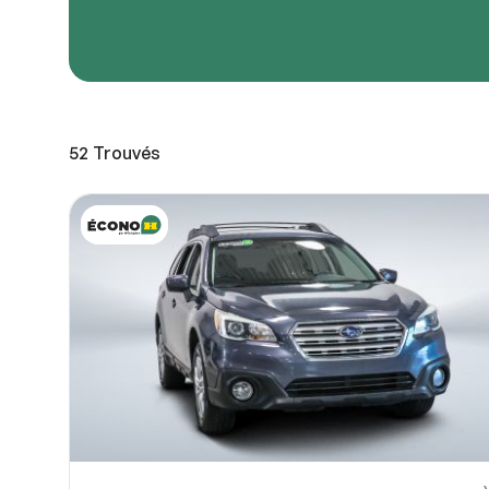
URL de
URL de
52
Trouvés
Partagez
Vous pou
10
ou OneDri