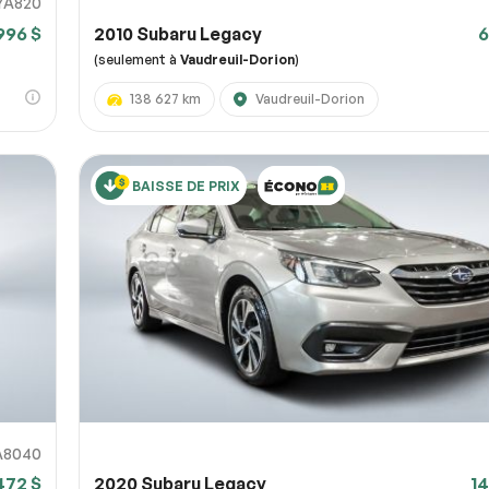
YA820
 996 $
2010 Subaru Legacy
6
(seulement à
Vaudreuil-Dorion
)
138 627 km
Vaudreuil-Dorion
BAISSE DE PRIX
A8040
472 $
2020 Subaru Legacy
14