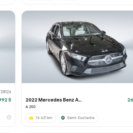
728126
992 $
2022 Mercedes Benz A..
26
A 250
76 621 km
Saint-Eustache