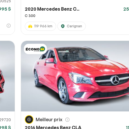
00525
995 $
2020 Mercedes Benz C..
25
C 300
119 966 km
Carignan
Meilleur prix
29720
998 $
2016 Mercedes Benz CLA
1