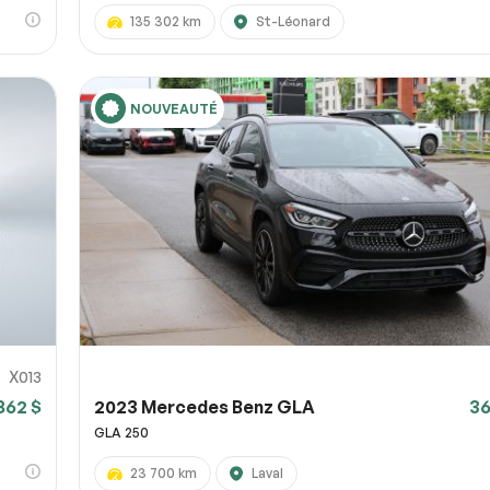
135 302 km
St-Léonard
NOUVEAUTÉ
X013
862 $
2023 Mercedes Benz GLA
36
GLA 250
23 700 km
Laval