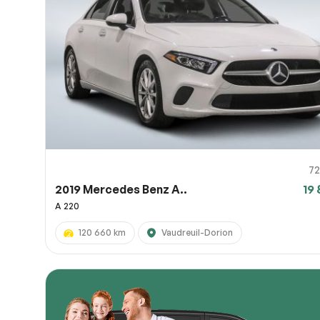
72
2019 Mercedes Benz A..
19 
A 220
120 660 km
Vaudreuil-Dorion