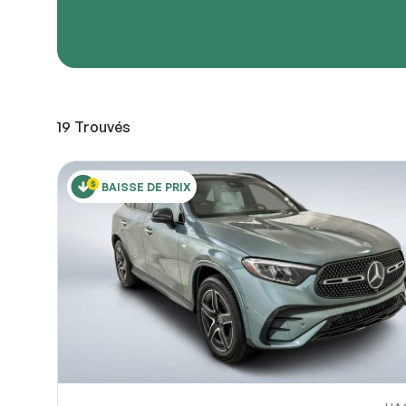
URL de
URL de
19
Trouvés
Partagez
Vous pou
10
ou OneDri
BAISSE DE PRIX