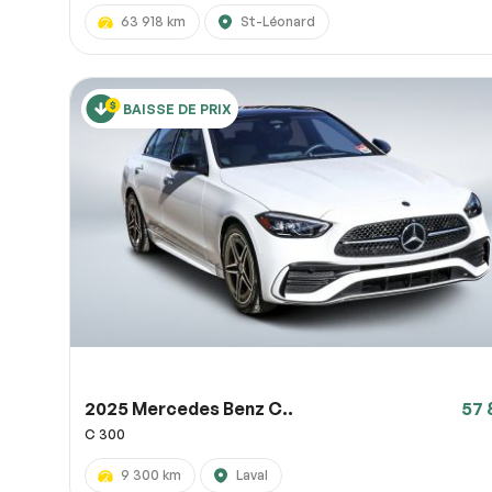
63 918 km
St-Léonard
BAISSE DE PRIX
2025 Mercedes Benz C..
57 
C 300
9 300 km
Laval