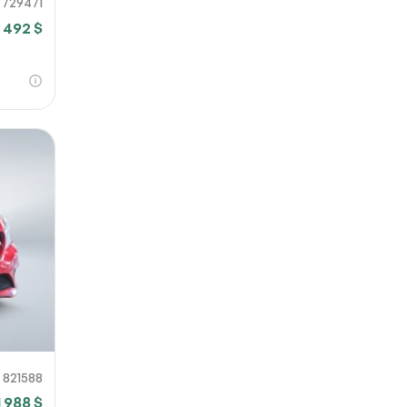
729471
 492 $
821588
1 988 $