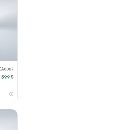
KA8087
 599 $