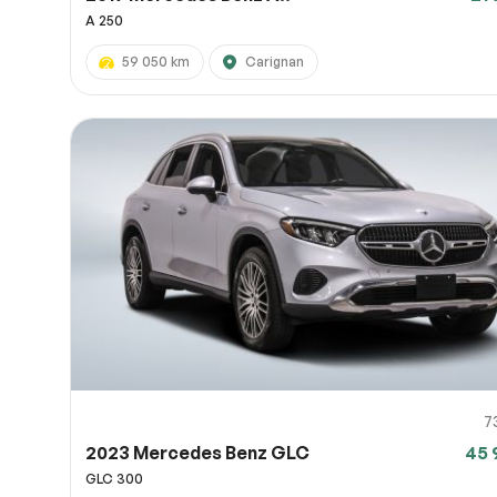
A 250
59 050 km
Carignan
7
2023 Mercedes Benz GLC
45 
GLC 300