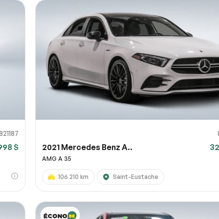
821187
998 $
2021 Mercedes Benz A..
32
AMG A 35
106 210 km
Saint-Eustache