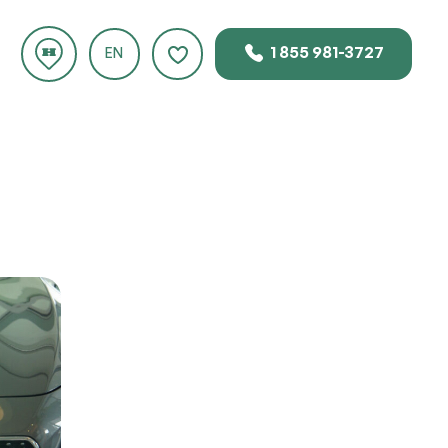
1 855 981-3727
EN
 ce
.