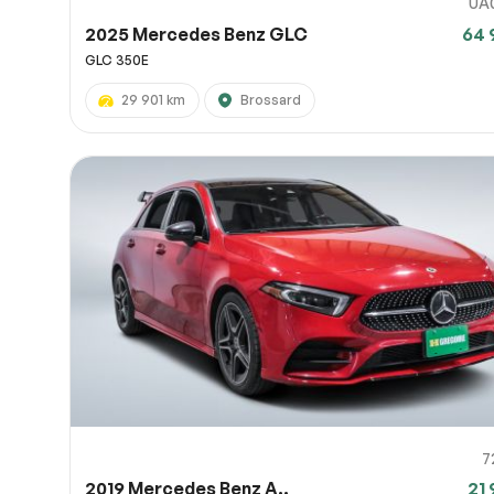
UA
2025 Mercedes Benz GLC
64 
GLC 350E
29 901 km
Brossard
7
2019 Mercedes Benz A..
21 