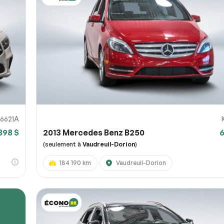
6621A
898 $
2013 Mercedes Benz B250
6
(seulement à
Vaudreuil-Dorion
)
184 190 km
Vaudreuil-Dorion