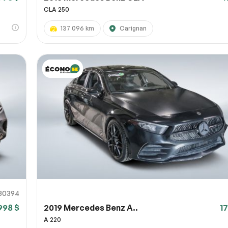
CLA 250
137 096 km
Carignan
30394
998 $
2019 Mercedes Benz A..
1
A 220