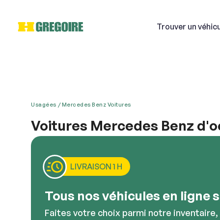
Trouver
un véhic
Usagées
Mercedes Benz Voitures
Si
Voitures Mercedes Benz d'o
19 Mercedes Benz d’occasion vous attendent à Can
Courri
maintenant et trouvez la voiture parfaite.
LIVRAISON 1 H
Décriv
Tous nos véhicules en ligne so
Faites votre choix parmi notre inventaire,