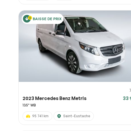
BAISSE DE PRIX
2023 Mercedes Benz Metris
33 
135" WB
95 741 km
Saint-Eustache