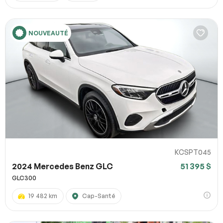
NOUVEAUTÉ
KCSPT045
2024 Mercedes Benz GLC
51 395 $
GLC300
19 482 km
Cap-Santé