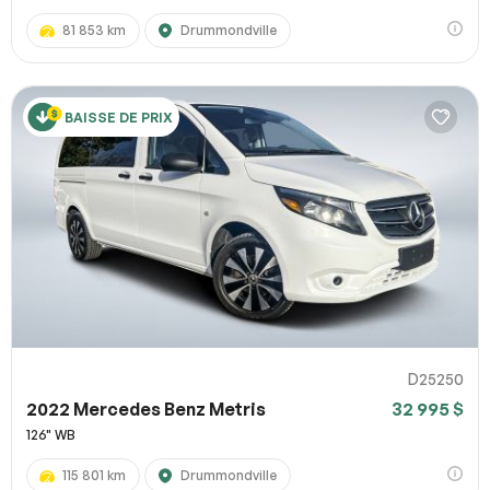
81 853 km
Drummondville
BAISSE DE PRIX
D25250
2022 Mercedes Benz Metris
32 995 $
126" WB
115 801 km
Drummondville