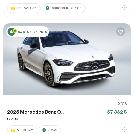
120 660 km
Vaudreuil-Dorion
BAISSE DE PRIX
X013
2025 Mercedes Benz C..
57 862 $
C 300
9 300 km
Laval