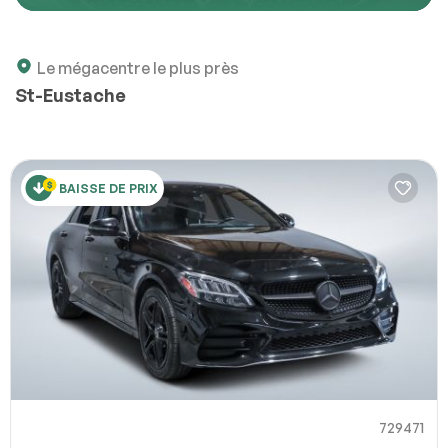
Décrivez comment reproduire le problème
Le mégacentre le plus près
St-Eustache
URL de la page
BAISSE DE PRIX
URL de capture d`écran
100% SÉCURITAIRE
Partagez un lien vers une capture d`écran ou une vidéo
illustrant le problème (facultatif). Vous pouvez importer
Soumettre
votre fichier sur des services comme Google Drive,
Dropbox, Imgur ou OneDrive et coller le lien ici.
Soumettre
729471