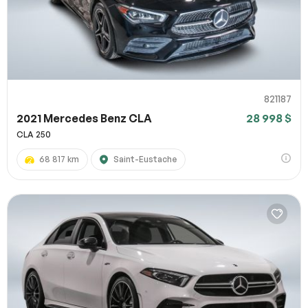
821187
2021 Mercedes Benz CLA
28 998 $
CLA 250
68 817 km
Saint-Eustache