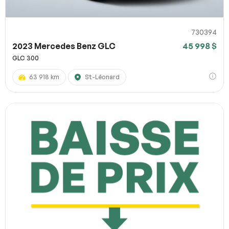
730394
2023 Mercedes Benz GLC
45 998 $
GLC 300
63 918 km
St-Léonard