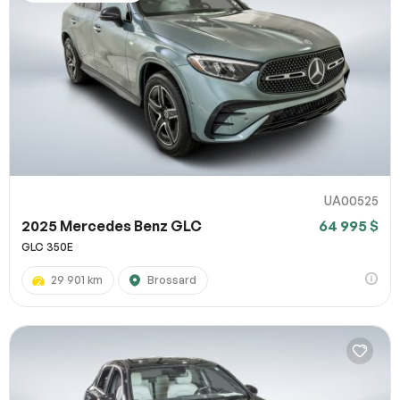
UA00525
2025 Mercedes Benz GLC
64 995 $
GLC 350E
29 901 km
Brossard