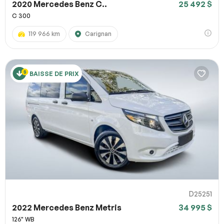
2020 Mercedes Benz C..
25 492 $
C 300
119 966 km
Carignan
BAISSE DE PRIX
D25251
2022 Mercedes Benz Metris
34 995 $
126" WB