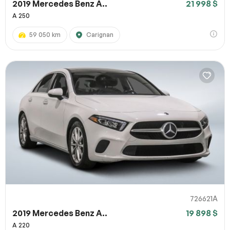
2019 Mercedes Benz A..
21 998 $
A 250
59 050 km
Carignan
726621A
2019 Mercedes Benz A..
19 898 $
A 220