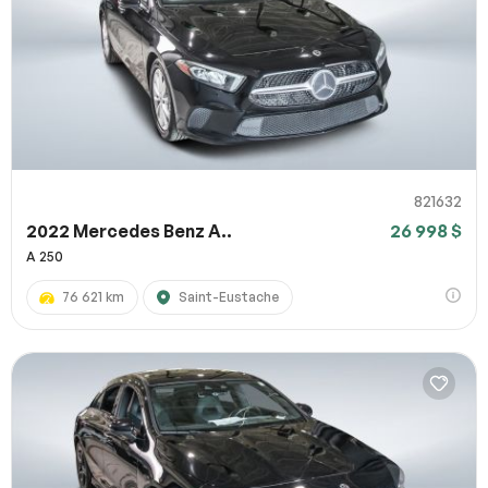
821632
2022 Mercedes Benz A..
26 998 $
A 250
76 621 km
Saint-Eustache