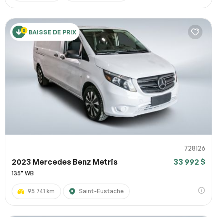
BAISSE DE PRIX
728126
2023 Mercedes Benz Metris
33 992 $
135" WB
95 741 km
Saint-Eustache