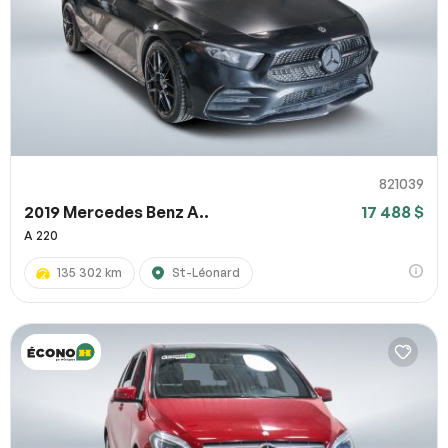
821039
2019 Mercedes Benz A..
17 488 $
A 220
135 302 km
St-Léonard