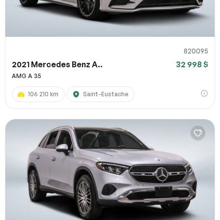
820095
2021 Mercedes Benz A..
32 998 $
AMG A 35
106 210 km
Saint-Eustache