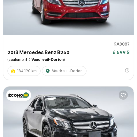
KA8087
2013 Mercedes Benz B250
6 599 $
(seulement à
Vaudreuil-Dorion
)
184 190 km
Vaudreuil-Dorion