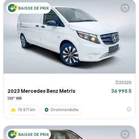
BAISSE DE PRIX
D25320
2023 Mercedes Benz Metris
36 995 $
135" WB
78 871 km
Drummondville
BAISSE DE PRIX