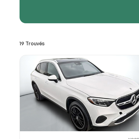
URL de
URL de
19
Trouvés
Partagez
Vous pou
10
ou OneDri