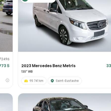
IP2496
773 $
2023 Mercedes Benz Metris
33
135" WB
95 741 km
Saint-Eustache