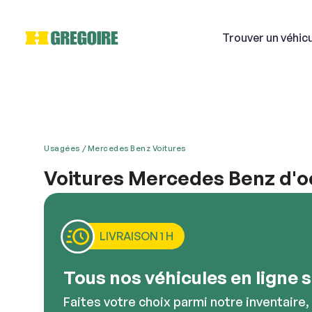
Trouver
un véhic
Usagées
Mercedes Benz Voitures
Si
Voitures Mercedes Benz d'o
Êtes-vous à la recherche d’un véhicule luxueux d
Courri
HGrégoire pour pouvoir faire votre choix parmi pl
auto usagée de luxe, d’une camionnette, d’une be
LIVRAISON 1 H
offre un prix compétitif sur toutes ses autos usagé
attend!
Décriv
Tous nos véhicules en ligne so
Faites votre choix parmi notre inventaire,