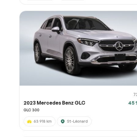
7
2023 Mercedes Benz GLC
45 
GLC 300
63 918 km
St-Léonard