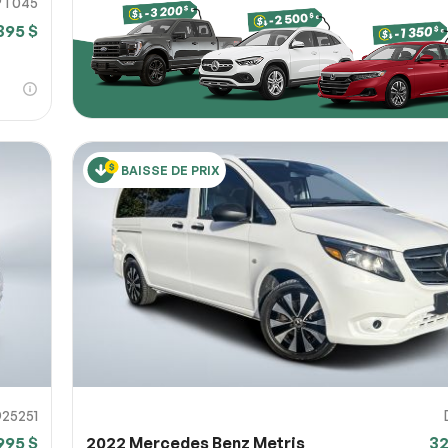
PT045
395 $
BAISSE DE PRIX
25251
995 $
2022 Mercedes Benz Metris
32