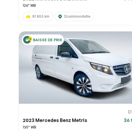
126" WB
81 853 km
Drummondville
BAISSE DE PRIX
D
2023 Mercedes Benz Metris
36 
135" WB