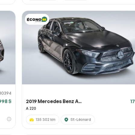
30394
998 $
2019 Mercedes Benz A..
1
A 220
135 302 km
St-Léonard