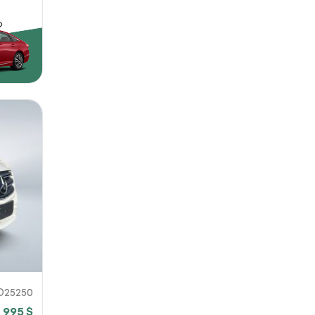
D25250
 995 $