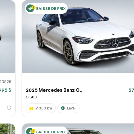
BAISSE DE PRIX
00525
995 $
2025 Mercedes Benz C..
57
C 300
9 300 km
Laval
BAISSE DE PRIX