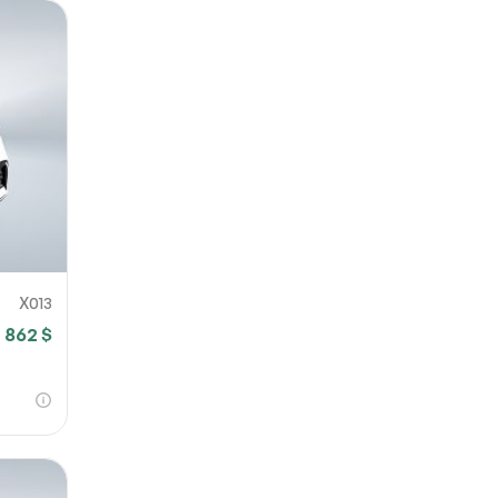
X013
 862 $