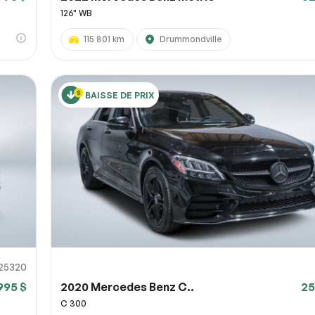
126" WB
115 801 km
Drummondville
BAISSE DE PRIX
25320
995 $
2020 Mercedes Benz C..
25
C 300