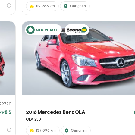
119 966 km
Carignan
NOUVEAUTÉ
29720
998 $
2016 Mercedes Benz CLA
1
CLA 250
137 096 km
Carignan