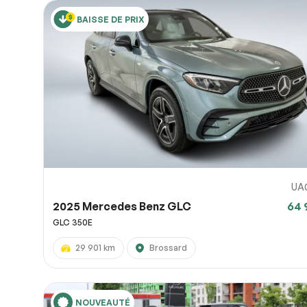
BAISSE DE PRIX
UA
2025 Mercedes Benz GLC
64 
GLC 350E
29 901 km
Brossard
NOUVEAUTÉ