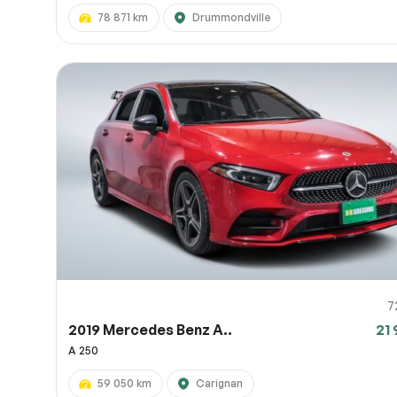
78 871 km
Drummondville
7
2019 Mercedes Benz A..
21 
A 250
59 050 km
Carignan