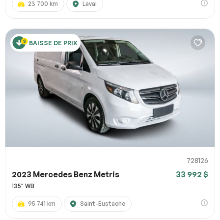
23 700 km
Laval
BAISSE DE PRIX
728126
2023 Mercedes Benz Metris
33 992 $
135" WB
95 741 km
Saint-Eustache