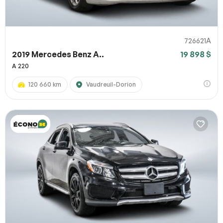
726621A
2019 Mercedes Benz A..
19 898 $
A 220
120 660 km
Vaudreuil-Dorion