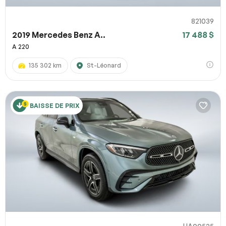
821039
2019 Mercedes Benz A..
17 488 $
A 220
135 302 km
St-Léonard
BAISSE DE PRIX