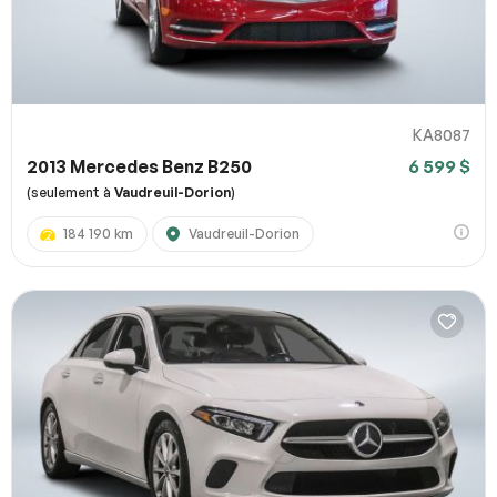
KA8087
2013 Mercedes Benz B250
6 599 $
(seulement à
Vaudreuil-Dorion
)
184 190 km
Vaudreuil-Dorion