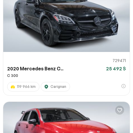
729471
2020 Mercedes Benz C..
25 492 $
C 300
119 966 km
Carignan