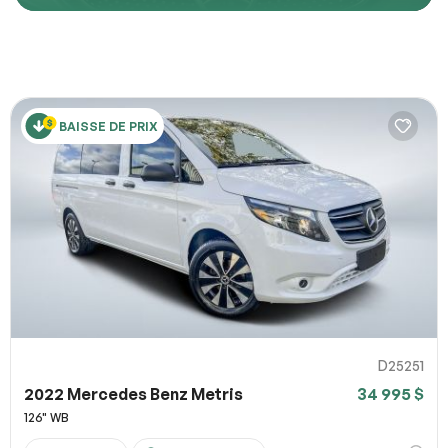
Décrivez comment reproduire le problème
BAISSE DE PRIX
URL de la page
URL de capture d`écran
100% SÉCURITAIRE
Partagez un lien vers une capture d`écran ou une vidéo
illustrant le problème (facultatif). Vous pouvez importer
Soumettre
votre fichier sur des services comme Google Drive,
Dropbox, Imgur ou OneDrive et coller le lien ici.
D25251
2022 Mercedes Benz Metris
34 995 $
Soumettre
126" WB