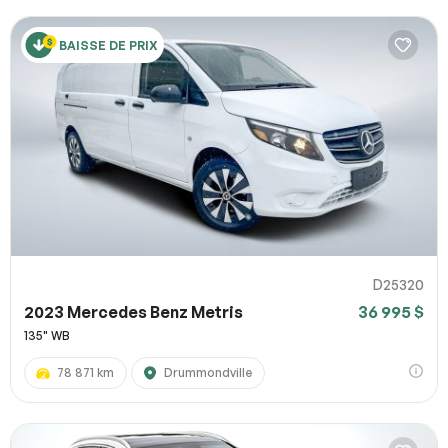
BAISSE DE PRIX
D25320
2023 Mercedes Benz Metris
36 995 $
135" WB
78 871 km
Drummondville