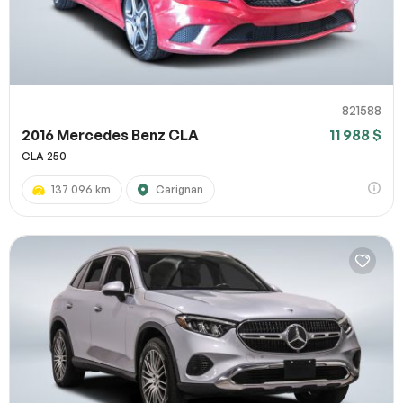
821588
2016 Mercedes Benz CLA
11 988 $
CLA 250
137 096 km
Carignan