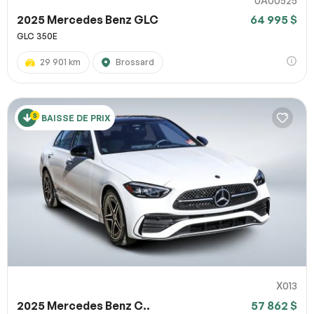
UA00525
2025 Mercedes Benz GLC
64 995 $
GLC 350E
29 901 km
Brossard
BAISSE DE PRIX
X013
2025 Mercedes Benz C..
57 862 $