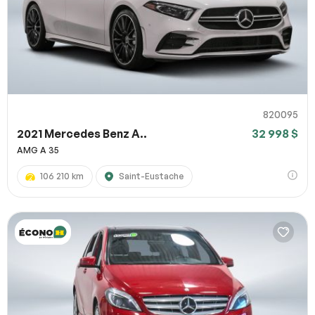
820095
2021 Mercedes Benz A..
32 998 $
AMG A 35
106 210 km
Saint-Eustache