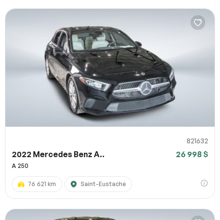
821632
2022 Mercedes Benz A..
26 998 $
A 250
76 621 km
Saint-Eustache