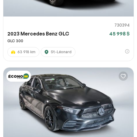
730394
2023 Mercedes Benz GLC
45 998 $
GLC 300
63 918 km
St-Léonard