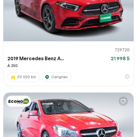
729720
2019 Mercedes Benz A..
21 998 $
A 250
59 050 km
Carignan