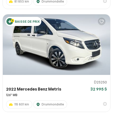
81 853 km
Drummondville
BAISSE DE PRIX
D25250
2022 Mercedes Benz Metris
32 995 $
126" WB
115 801 km
Drummondville