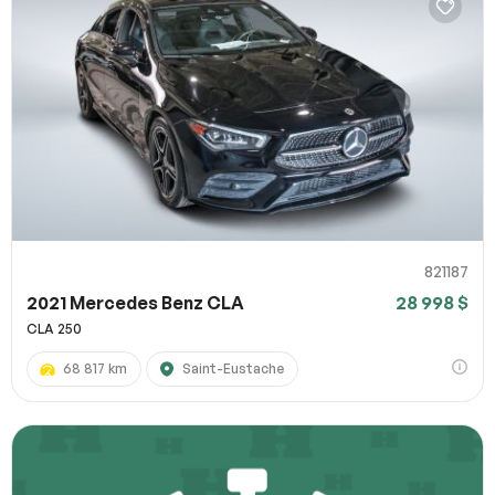
821187
2021 Mercedes Benz CLA
28 998 $
CLA 250
68 817 km
Saint-Eustache