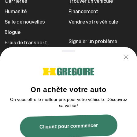
Carrières
Trouver un véhicule
Humanité
Financement
Salle de nouvelles
Vendre votre véhicule
Blogue
Signaler un problème
Frais de transport
Politique de
confidentialité
1 855 981-3727
Vous pouvez nous contacter entre 9h et
17h
2003–2026 © HGrégoire, tous droits réservés.