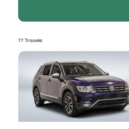
URL de
URL de
77
Trouvés
Partagez
Vous pou
10
ou OneDri