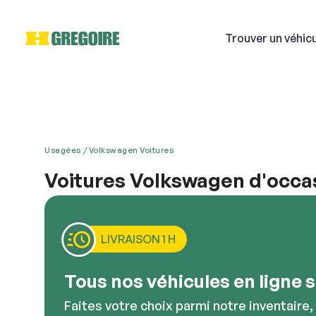
Trouver
un véhic
Usagées
Volkswagen Voitures
Si
Voitures Volkswagen d'occa
Volkswagen est une des meilleures marques automo
Courri
remarquable. Toute personne cherchant des voitur
Volkswagen. Vous pouvez acheter une Volkswagen 
LIVRAISON 1 H
obtiendrez une expérience de conduite exclusive 
Décriv
Tous nos véhicules en ligne so
Faites votre choix parmi notre inventaire,