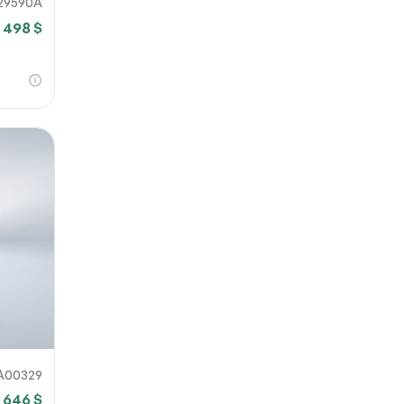
29590A
8 498 $
A00329
 646 $