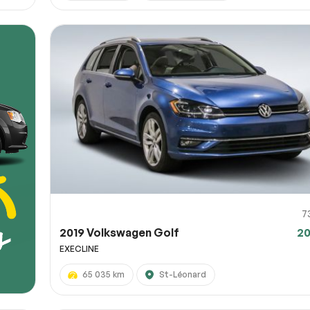
7
2019 Volkswagen Golf
20
EXECLINE
65 035 km
St-Léonard