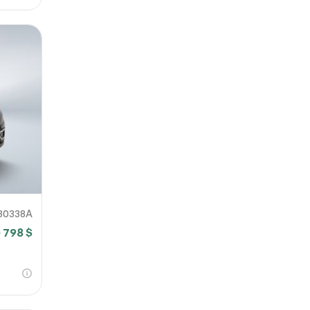
30338A
 798 $