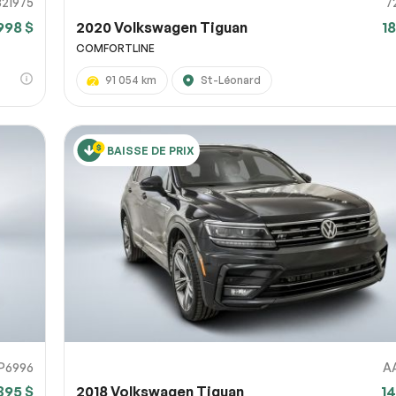
821975
7
998 $
2020 Volkswagen Tiguan
1
COMFORTLINE
91 054 km
St-Léonard
BAISSE DE PRIX
P6996
A
395 $
2018 Volkswagen Tiguan
14