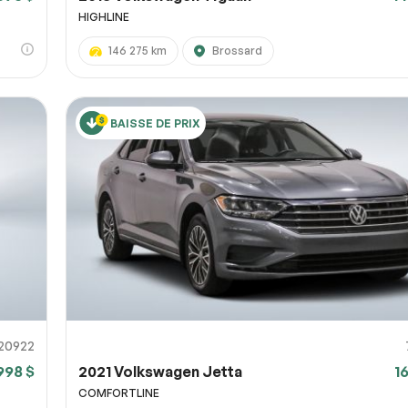
HIGHLINE
146 275 km
Brossard
BAISSE DE PRIX
20922
998 $
2021 Volkswagen Jetta
1
COMFORTLINE