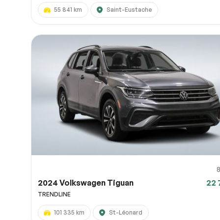
55 841 km
Saint-Eustache
2024 Volkswagen Tiguan
22 
TRENDLINE
101 335 km
St-Léonard