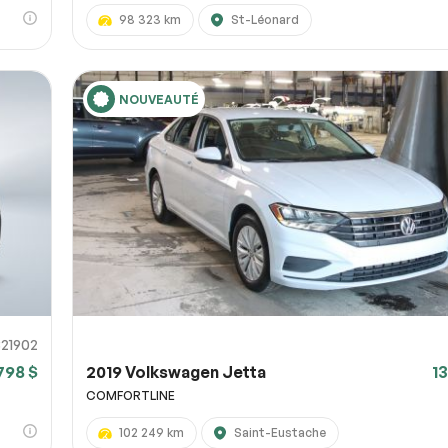
98 323 km
St-Léonard
NOUVEAUTÉ
821902
798 $
2019 Volkswagen Jetta
1
COMFORTLINE
102 249 km
Saint-Eustache