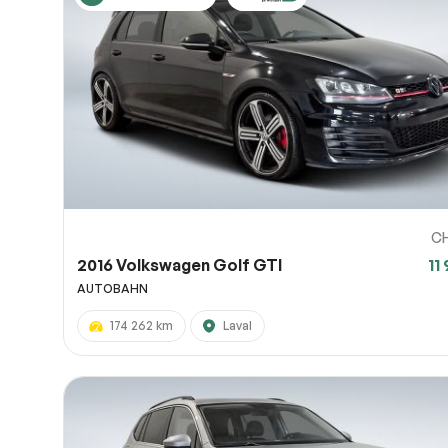
C
2016 Volkswagen Golf GTI
11
AUTOBAHN
174 262 km
Laval