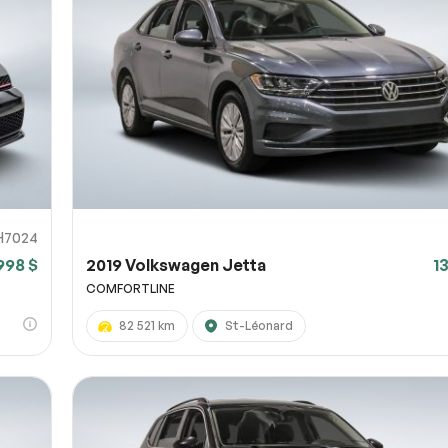
H7024
 998 $
2019 Volkswagen Jetta
1
COMFORTLINE
82 521 km
St-Léonard