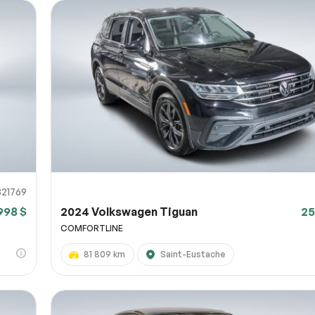
821769
998 $
2024 Volkswagen Tiguan
25
COMFORTLINE
81 809 km
Saint-Eustache