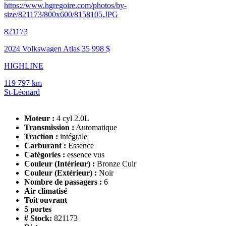
https://www.hgregoire.com/photos/by-
size/821173/800x600/8158105.JPG
821173
2024 Volkswagen Atlas
35 998 $
HIGHLINE
119 797 km
St-Léonard
Moteur :
4 cyl 2.0L
Transmission :
Automatique
Traction :
intégrale
Carburant :
Essence
Catégories :
essence vus
Couleur (Intérieur) :
Bronze Cuir
Couleur (Extérieur) :
Noir
Nombre de passagers :
6
Air climatisé
Toit ouvrant
5 portes
# Stock:
821173