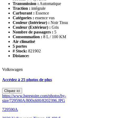
Transmission :
Automatique
Traction :
intégrale
Carburant :
Essence
Catégories :
essence vus
Couleur (Intérieur) :
Noir Tissu
Couleur (Extérieur) :
Gris
Nombre de passagers :
5
Consommation :
8 L / 100 KM
Air climatisé
5 portes
# Stock:
821902
Distance:
Volkswagen
Accédez à 25 photos de plus
Cliquez ici
https://www.hgregoire.com/photos/by-
size/729590A/800x600/8202396.JPG
729590A