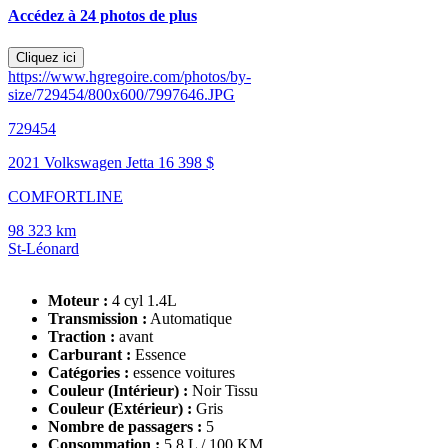
Accédez à 24 photos de plus
Cliquez ici
https://www.hgregoire.com/photos/by-
size/729454/800x600/7997646.JPG
729454
2021 Volkswagen Jetta
16 398 $
COMFORTLINE
98 323 km
St-Léonard
Moteur :
4 cyl 1.4L
Transmission :
Automatique
Traction :
avant
Carburant :
Essence
Catégories :
essence voitures
Couleur (Intérieur) :
Noir Tissu
Couleur (Extérieur) :
Gris
Nombre de passagers :
5
Consommation :
5.8 L / 100 KM