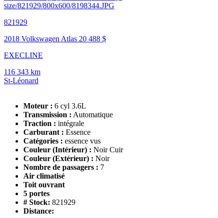
size/821929/800x600/8198344.JPG
821929
2018 Volkswagen Atlas
20 488 $
EXECLINE
116 343 km
St-Léonard
Moteur :
6 cyl 3.6L
Transmission :
Automatique
Traction :
intégrale
Carburant :
Essence
Catégories :
essence vus
Couleur (Intérieur) :
Noir Cuir
Couleur (Extérieur) :
Noir
Nombre de passagers :
7
Air climatisé
Toit ouvrant
5 portes
# Stock:
821929
Distance: