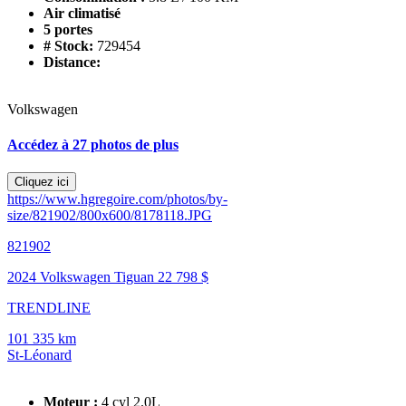
Air climatisé
5 portes
# Stock:
729454
Distance:
Volkswagen
Accédez à 27 photos de plus
Cliquez ici
https://www.hgregoire.com/photos/by-
size/821902/800x600/8178118.JPG
821902
2024 Volkswagen Tiguan
22 798 $
TRENDLINE
101 335 km
St-Léonard
Moteur :
4 cyl 2.0L