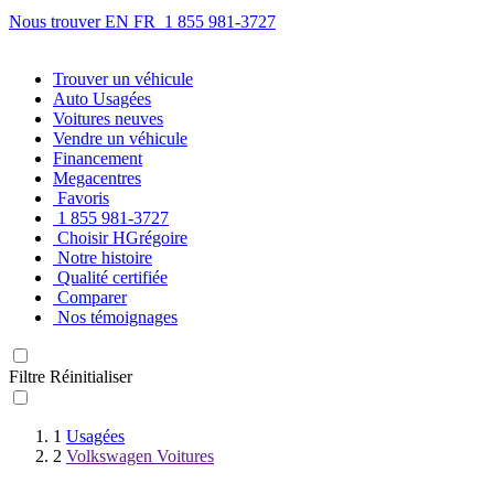
Nous trouver
EN
FR
1 855 981-3727
Trouver
un véhicule
Auto Usagées
Voitures neuves
Vendre
un véhicule
Financement
Megacentres
Favoris
1 855 981-3727
Choisir HGrégoire
Notre histoire
Qualité certifiée
Comparer
Nos témoignages
Filtre
Réinitialiser
1
Usagées
2
Volkswagen Voitures