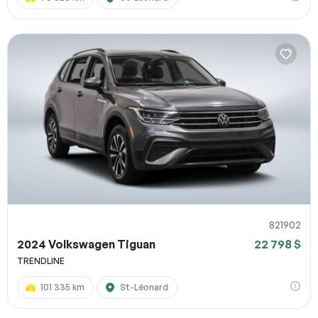
821902
2024 Volkswagen Tiguan
22 798 $
TRENDLINE
101 335 km
St-Léonard