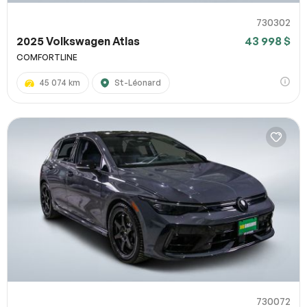
730302
2025 Volkswagen Atlas
43 998 $
COMFORTLINE
45 074 km
St-Léonard
730072