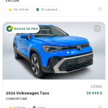
EXECLINE
116 343 km
St-Léonard
BAISSE DE PRIX
VZ3512
2026 Volkswagen Taos
35 995 $
COMFORTLINE
9 152 km
Laval