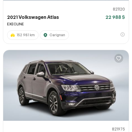
821120
2021 Volkswagen Atlas
22 988 $
EXECLINE
152 981 km
Carignan
821975