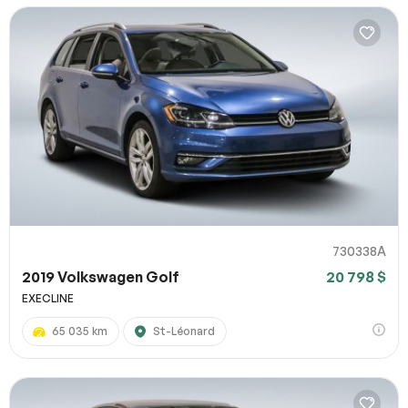
730338A
2019 Volkswagen Golf
20 798 $
EXECLINE
65 035 km
St-Léonard