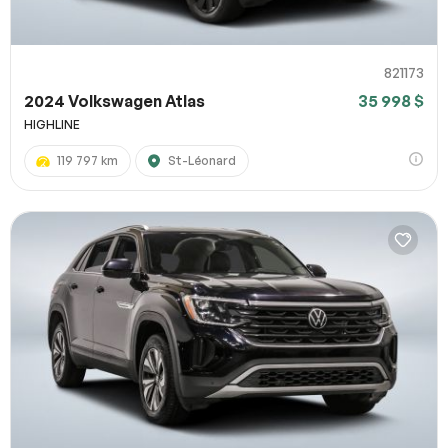
821173
2024 Volkswagen Atlas
35 998 $
HIGHLINE
119 797 km
St-Léonard