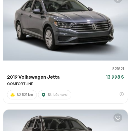
821521
2019 Volkswagen Jetta
13 998 $
COMFORTLINE
82 521 km
St-Léonard