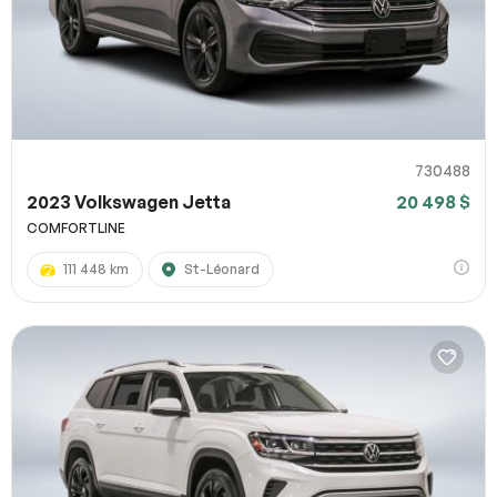
730488
2023 Volkswagen Jetta
20 498 $
COMFORTLINE
111 448 km
St-Léonard