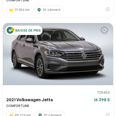
COMFORTLINE
91 054 km
St-Léonard
BAISSE DE PRIX
729454
2021 Volkswagen Jetta
16 398 $
COMFORTLINE
98 323 km
St-Léonard