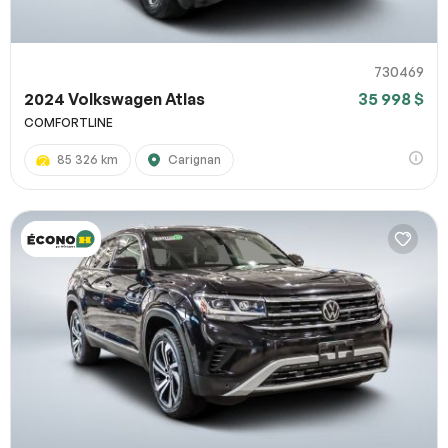
730469
2024 Volkswagen Atlas
35 998 $
COMFORTLINE
85 326 km
Carignan