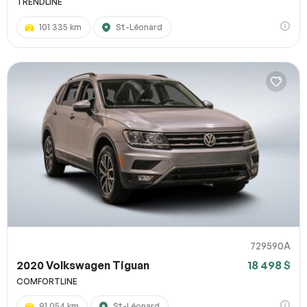
TRENDLINE
101 335 km
St-Léonard
729590A
2020 Volkswagen Tiguan
18 498 $
COMFORTLINE
91 054 km
St-Léonard