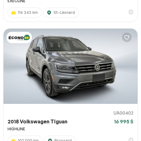
EXECLINE
116 343 km
St-Léonard
UA00402
2018 Volkswagen Tiguan
16 995 $
HIGHLINE
102 000 km
Brossard