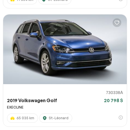
730338A
2019 Volkswagen Golf
20 798 $
EXECLINE
65 035 km
St-Léonard