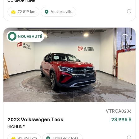
COMFORTLINE
72 819 km
Victoriaville
NOUVEAUTÉ
VTROA0236
2023 Volkswagen Taos
23 995 $
HIGHLINE
83 450 km
Trois-Rivières