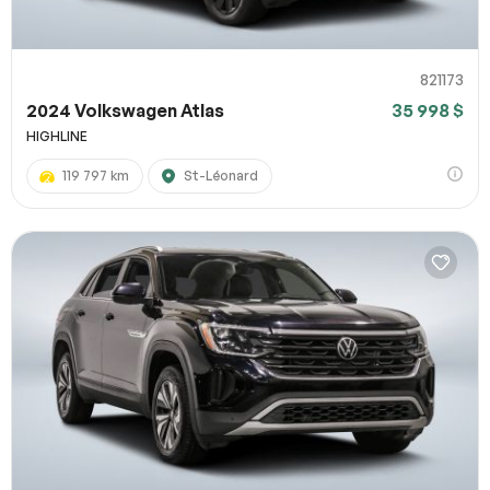
821173
2024 Volkswagen Atlas
35 998 $
HIGHLINE
119 797 km
St-Léonard