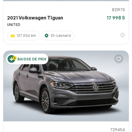
821975
2021 Volkswagen Tiguan
17 998 $
UNITED
127 036 km
St-Léonard
BAISSE DE PRIX
729454