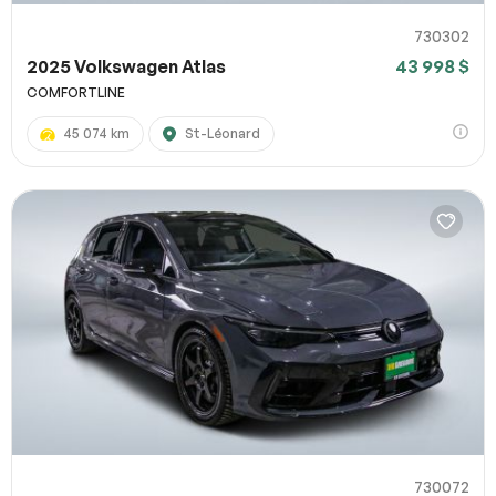
730302
2025 Volkswagen Atlas
43 998 $
COMFORTLINE
45 074 km
St-Léonard
730072