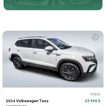
d’occasion a prix avantageux. Parcourez notre
inventaire afin de trouver celle qui vous convient, puis
Décrivez comment reproduire le problème
prenez rendez-vous pour un essai routier.
URL de la page
URL de capture d`écran
100% SÉCURITAIRE
Partagez un lien vers une capture d`écran ou une vidéo
illustrant le problème (facultatif). Vous pouvez importer
Soumettre
votre fichier sur des services comme Google Drive,
Dropbox, Imgur ou OneDrive et coller le lien ici.
V3636
Soumettre
2024 Volkswagen Taos
23 995 $